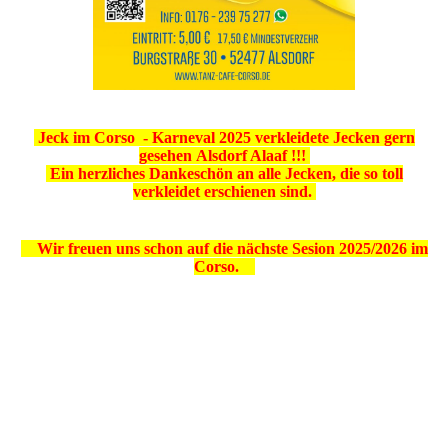
Jeck im Corso - Karneval 2025 verkleidete Jecken gern
gesehen Alsdorf Alaaf !!!
Ein herzliches Dankeschön an alle Jecken, die so toll
verkleidet erschienen sind.
Wir freuen uns schon auf die nächste Sesion 2025/2026 im
Corso.